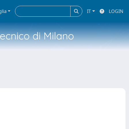
glia
IT
LOGIN
tecnico di Milano