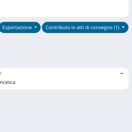
Esportazione
Contributo in atti di convegno (1)
?
ancesca