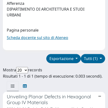
Afferenza
DIPARTIMENTO DI ARCHITETTURA E STUDI
URBANI
Pagina personale
Scheda docente sul sito di Ateneo
Esportazione
Tutti (1)
Mostra
records
Risultati 1 - 1 di 1 (tempo di esecuzione: 0.003 secondi).
Unveiling Planar Defects in Hexagonal
Group IV Materials