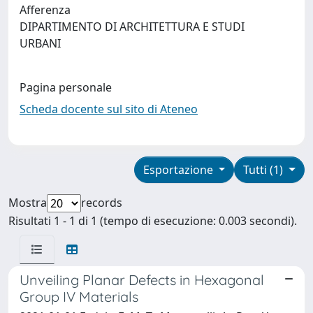
Afferenza
DIPARTIMENTO DI ARCHITETTURA E STUDI
URBANI
Pagina personale
Scheda docente sul sito di Ateneo
Esportazione
Tutti (1)
Mostra
records
Risultati 1 - 1 di 1 (tempo di esecuzione: 0.003 secondi).
Unveiling Planar Defects in Hexagonal
Group IV Materials