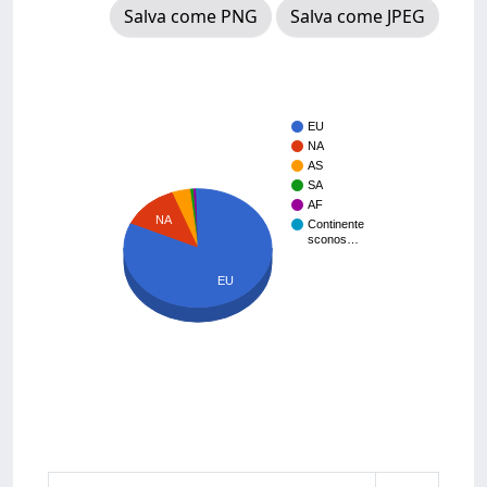
Salva come PNG
Salva come JPEG
EU
NA
AS
SA
AF
NA
Continente
sconos…
EU