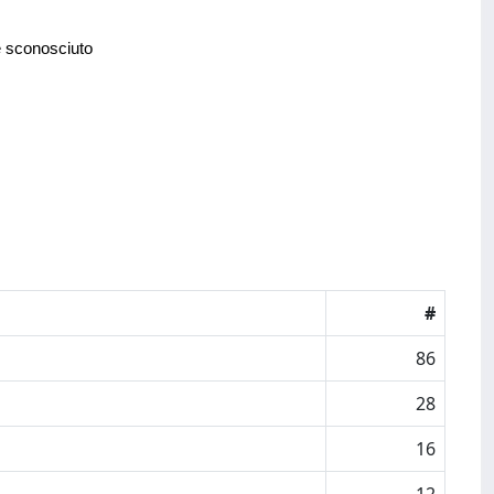
e sconosciuto
#
86
28
16