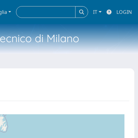
glia
IT
LOGIN
tecnico di Milano