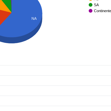
SA
Continent
NA