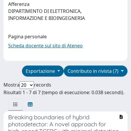
Afferenza
DIPARTIMENTO DI ELETTRONICA,
INFORMAZIONE E BIOINGEGNERIA
Pagina personale
Scheda docente sul sito di Ateneo
Esportazione
Contributo in rivista (7)
Mostra
records
Risultati 1 - 7 di 7 (tempo di esecuzione: 0.038 secondi).
Breaking boundaries of hybrid
photodetector: A novel approach for