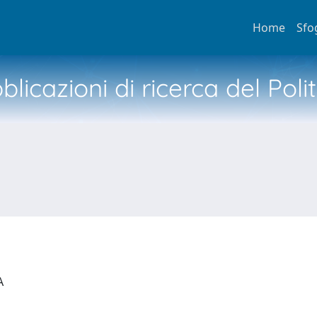
Home
Sfo
licazioni di ricerca del Poli
IA