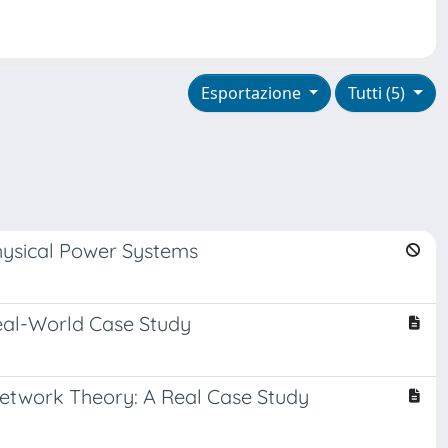
Esportazione
Tutti (5)
hysical Power Systems
eal-World Case Study
Network Theory: A Real Case Study