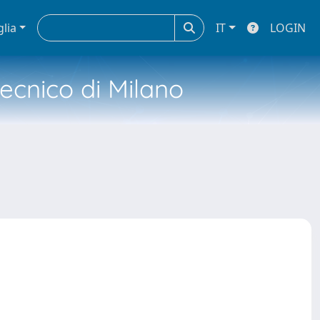
glia
IT
LOGIN
tecnico di Milano