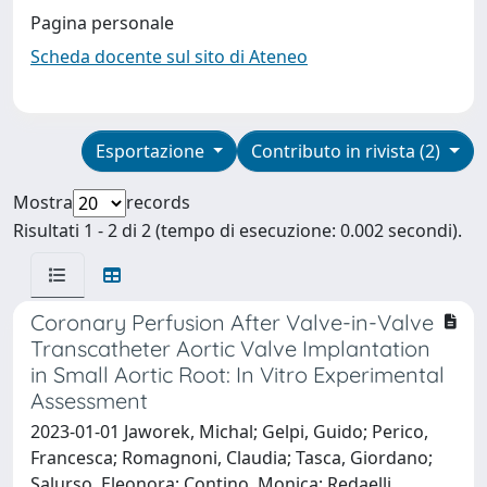
Pagina personale
Scheda docente sul sito di Ateneo
Esportazione
Contributo in rivista (2)
Mostra
records
Risultati 1 - 2 di 2 (tempo di esecuzione: 0.002 secondi).
Coronary Perfusion After Valve-in-Valve
Transcatheter Aortic Valve Implantation
in Small Aortic Root: In Vitro Experimental
Assessment
2023-01-01 Jaworek, Michal; Gelpi, Guido; Perico,
Francesca; Romagnoni, Claudia; Tasca, Giordano;
Salurso, Eleonora; Contino, Monica; Redaelli,