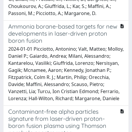
Choukourov, A.; Giuffrida, L.; Kar, S.; Maffini, A.;
Passoni, M.; Picciotto, A.; Margarone, D.
Ammonia borane-based targets for new
developments in laser-driven proton
boron fusion
2024-01-01 Picciotto, Antonino; Valt, Matteo; Molloy,
Daniel P.; Gaiardo, Andrea; Milani, Alessandro;
Kantarelou, Vasiliki; Giuffrida, Lorenzo; Nersisyan,
Gagik; Mcnamee, Aaron; Kennedy, Jonathan P.;
Fitzpatrick, Colm R. J.; Martin, Philip; Orecchia,
Davide; Maffini, Alessandro; Scauso, Pietro;
Vanzetti, Lia; Turcu, Ion Cristian Edmond; Ferrario,
Lorenza; Hall-Wilton, Richard; Margarone, Daniele
Contaminant-free alpha particles
signature from laser-driven proton-
boron fusion plasma using Thomson