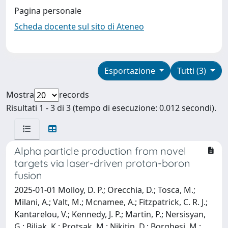
Pagina personale
Scheda docente sul sito di Ateneo
Esportazione
Tutti (3)
Mostra
records
Risultati 1 - 3 di 3 (tempo di esecuzione: 0.012 secondi).
Alpha particle production from novel
targets via laser-driven proton-boron
fusion
2025-01-01 Molloy, D. P.; Orecchia, D.; Tosca, M.;
Milani, A.; Valt, M.; Mcnamee, A.; Fitzpatrick, C. R. J.;
Kantarelou, V.; Kennedy, J. P.; Martin, P.; Nersisyan,
G.; Biliak, K.; Protsak, M.; Nikitin, D.; Borghesi, M.;