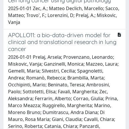
cell lung cancer using digital pathology
2025-01-01 Zec, A.; Matteo Declich, Marcello; Sacco,
Matteo; Trovo', F.; Lorenzini, D; Prelaj, A.; Miskovic,
Vanja
APOLLO11: a bio-data-driven model for
clinical and translational research in lung
cancer
2026-01-01 Prelaj, Arsela; Provenzano, Leonardo;
Miskovic, Vanja; Ganzinelli, Monica; Mazzeo, Laura;
Gemelli, Maria; Silvestri, Cecilia; Spagnoletti,
Andrea; Romanò, Rebecca; Brambilla, Marta;
Occhipinti, Mario; Beninato, Teresa; Ambrosini,
Paolo; Sottotetti, Elisa; Favali, Margherita; Zec,
Aleksandra; Ferrarin, Alberto; Corrao, Giulia; Prina,
Marco Meazza; Ruggirello, Margherita; Marino,
Moreno Bruno; Dumitrascu, Andra Diana; Di
Mauro, Rosa Maria; Giani, Claudia; Cavalli, Chiara;
Serino, Roberta; Catania, Chiara; Panzardi,