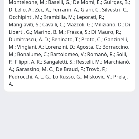
Monteleone, M.; Baselli, G.; De Momi, E.; Guirges, B.;
Di Lello, A.; Zec, A.; Ferrarin, A.; Giani, C.; Silvestri, C.;
Occhipinti, M.; Brambilla, M.; Leporati, R.;
Manglaviti, S.; Cavalli, C.; Mazzoli, G.; Miliziano, D.; Di
Liberti, G.; Marino, B. M.; Frasca, S.; Di Mauro, R.;
Dumitrascu, A. D.; Beninato, T.; Proto, C.; Ganzinelli,
M.; Vingiani, A.; Lorenzini, D.; Agosta, C.; Borraccino,
M.; Bonalume, C.; Bartolomeo, V.; Romanò, R.; Solli,
P.; Filippi, A. R.; Sangaletti, S.; Restelli, M.; Marchianò,
A.; Garassino, M. C.; De Braud, F.; Trovò, F.;
Pedrocchi, A. L. G.; Lo Russo, G.; Miskovic, V.; Prelaj,
A.