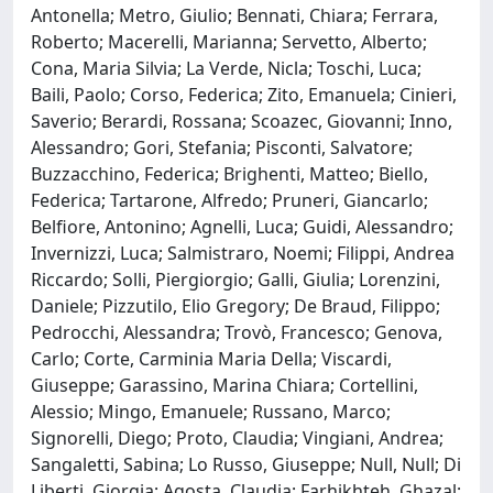
Antonella; Metro, Giulio; Bennati, Chiara; Ferrara,
Roberto; Macerelli, Marianna; Servetto, Alberto;
Cona, Maria Silvia; La Verde, Nicla; Toschi, Luca;
Baili, Paolo; Corso, Federica; Zito, Emanuela; Cinieri,
Saverio; Berardi, Rossana; Scoazec, Giovanni; Inno,
Alessandro; Gori, Stefania; Pisconti, Salvatore;
Buzzacchino, Federica; Brighenti, Matteo; Biello,
Federica; Tartarone, Alfredo; Pruneri, Giancarlo;
Belfiore, Antonino; Agnelli, Luca; Guidi, Alessandro;
Invernizzi, Luca; Salmistraro, Noemi; Filippi, Andrea
Riccardo; Solli, Piergiorgio; Galli, Giulia; Lorenzini,
Daniele; Pizzutilo, Elio Gregory; De Braud, Filippo;
Pedrocchi, Alessandra; Trovò, Francesco; Genova,
Carlo; Corte, Carminia Maria Della; Viscardi,
Giuseppe; Garassino, Marina Chiara; Cortellini,
Alessio; Mingo, Emanuele; Russano, Marco;
Signorelli, Diego; Proto, Claudia; Vingiani, Andrea;
Sangaletti, Sabina; Lo Russo, Giuseppe; Null, Null; Di
Liberti, Giorgia; Agosta, Claudia; Farhikhteh, Ghazal;