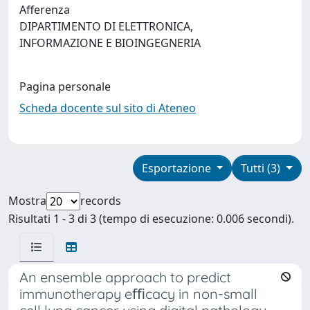
Afferenza
DIPARTIMENTO DI ELETTRONICA,
INFORMAZIONE E BIOINGEGNERIA
Pagina personale
Scheda docente sul sito di Ateneo
Esportazione
Tutti (3)
Mostra
records
Risultati 1 - 3 di 3 (tempo di esecuzione: 0.006 secondi).
An ensemble approach to predict
immunotherapy eﬃcacy in non-small