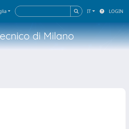
glia
IT
LOGIN
tecnico di Milano