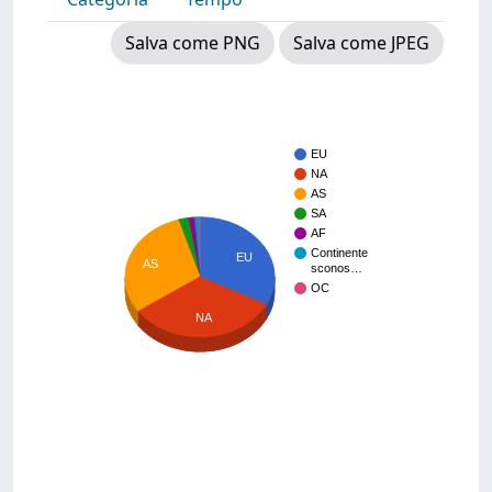
Salva come PNG
Salva come JPEG
EU
NA
AS
SA
AF
Continente
EU
AS
sconos…
OC
NA