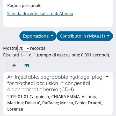
Pagina personale
Scheda docente sul sito di Ateneo
Esportazione
Contributo in rivista (1)
Mostra
records
Risultati 1 - 1 di 1 (tempo di esecuzione: 0.001 secondi).
An injectable, degradable hydrogel plug
for tracheal occlusion in congenital
diaphragmatic hernia (CDH)
2019-01-01 Campiglio, CHIARA EMMA; Villonio,
Martina; Dellaca', Raffaele; Mosca, Fabio; Draghi,
Lorenza