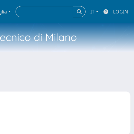
glia
IT
LOGIN
tecnico di Milano