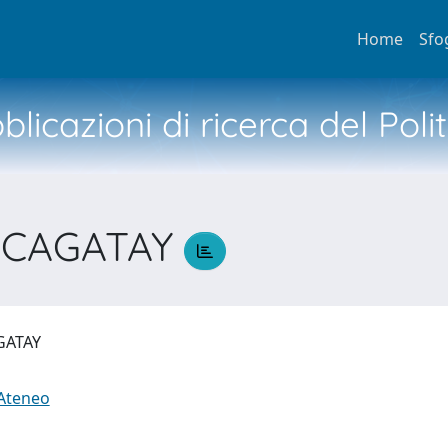
Home
Sfo
licazioni di ricerca del Poli
A CAGATAY
AGATAY
 Ateneo