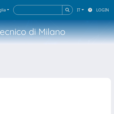
glia
IT
LOGIN
tecnico di Milano