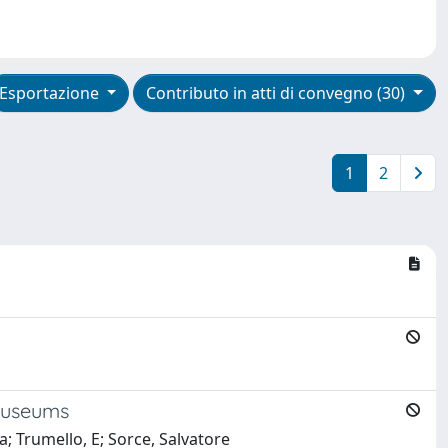
Esportazione
Contributo in atti di convegno (30)
1
2
 Museums
; Trumello, E; Sorce, Salvatore