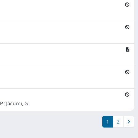
.; Jacucci, G.
1
2