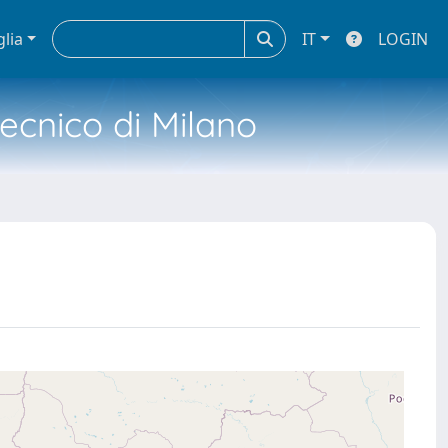
glia
IT
LOGIN
tecnico di Milano