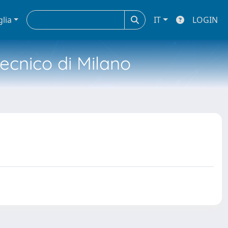
glia
IT
LOGIN
tecnico di Milano