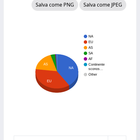
Salva come PNG
Salva come JPEG
NA
EU
AS
SA
AF
AS
Continente
NA
sconos…
Other
EU