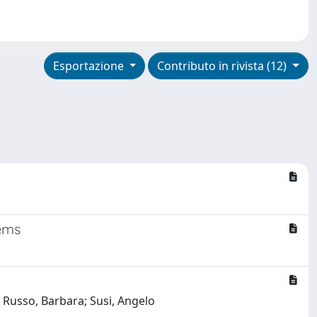
Esportazione
Contributo in rivista (12)
tems
; Russo, Barbara; Susi, Angelo