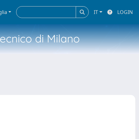
glia
IT
LOGIN
tecnico di Milano