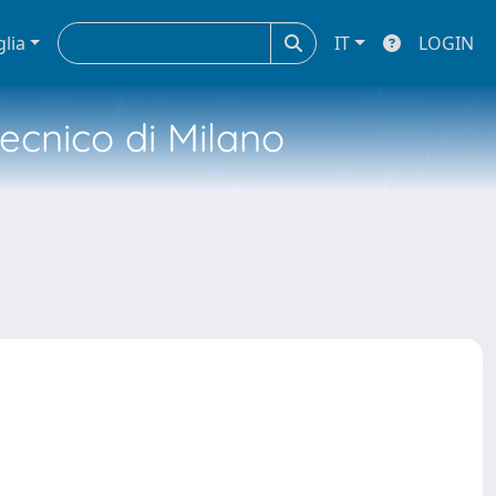
glia
IT
LOGIN
tecnico di Milano