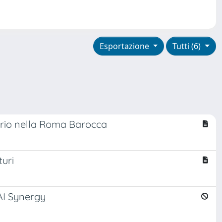
Esportazione
Tutti (6)
erario nella Roma Barocca
turi
AI Synergy