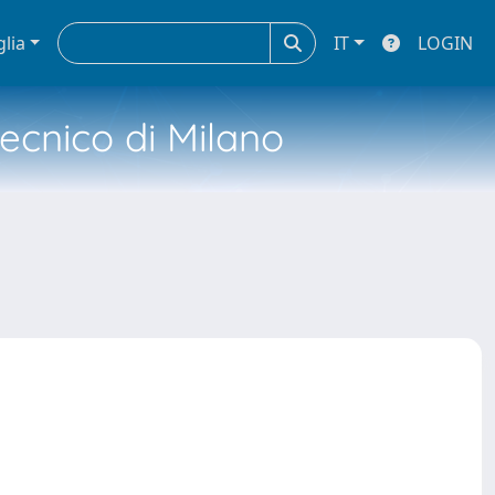
glia
IT
LOGIN
tecnico di Milano