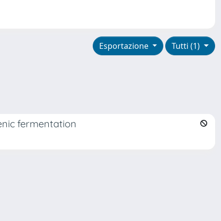
Esportazione
Tutti (1)
enic fermentation