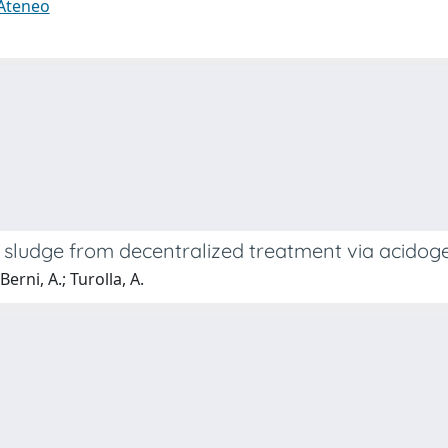
 Ateneo
e sludge from decentralized treatment via acidog
erni, A.; Turolla, A.