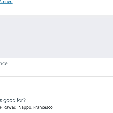
 Ateneo
ence
es good for?
AF, Rawad; Nappo, Francesco