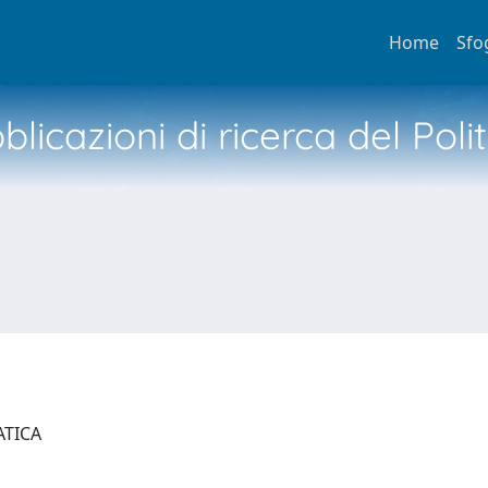
Home
Sfo
licazioni di ricerca del Poli
ATICA