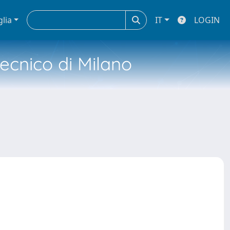
glia
IT
LOGIN
tecnico di Milano