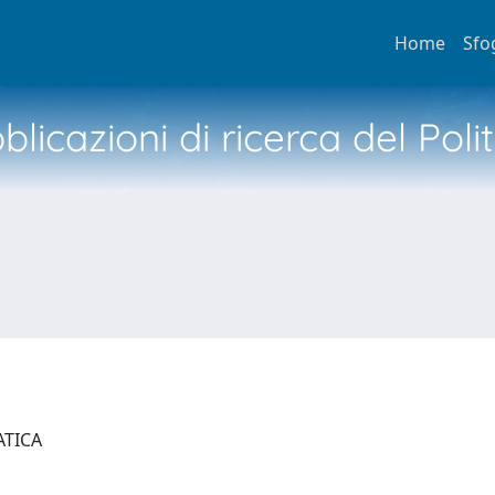
Home
Sfo
licazioni di ricerca del Poli
ATICA