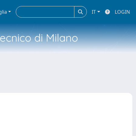
glia
IT
LOGIN
tecnico di Milano