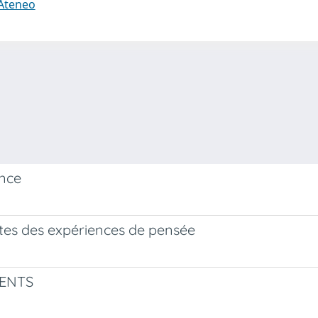
 Ateneo
ence
mites des expériences de pensée
MENTS