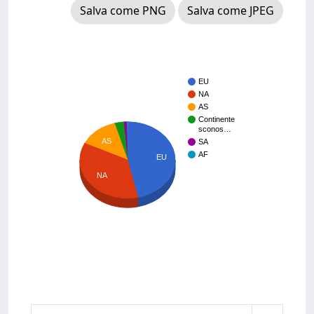
Salva come PNG
Salva come JPEG
EU
NA
AS
Continente
sconos…
AS
SA
AF
EU
NA