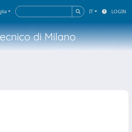
glia
IT
LOGIN
tecnico di Milano