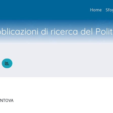
Home
Sfo
licazioni di ricerca del Poli
A
MANTOVA