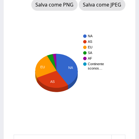
Salva come PNG
Salva come JPEG
NA
AS
EU
SA
AF
Continente
EU
NA
sconos…
AS