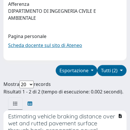
Afferenza
DIPARTIMENTO DI INGEGNERIA CIVILE E
AMBIENTALE
Pagina personale
Scheda docente sul sito di Ateneo
Esportazione
Tutti (2)
Mostra
records
Risultati 1 - 2 di 2 (tempo di esecuzione: 0.002 secondi).
Estimating vehicle braking distance over
wet and rutted pavement surface