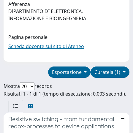
Afferenza
DIPARTIMENTO DI ELETTRONICA,
INFORMAZIONE E BIOINGEGNERIA
Pagina personale
Scheda docente sul sito di Ateneo
Esportazione
Curatela (1)
Mostra
records
Risultati 1 - 1 di 1 (tempo di esecuzione: 0.003 secondi).
Resistive switching – from fundamental
redox-processes to device applications