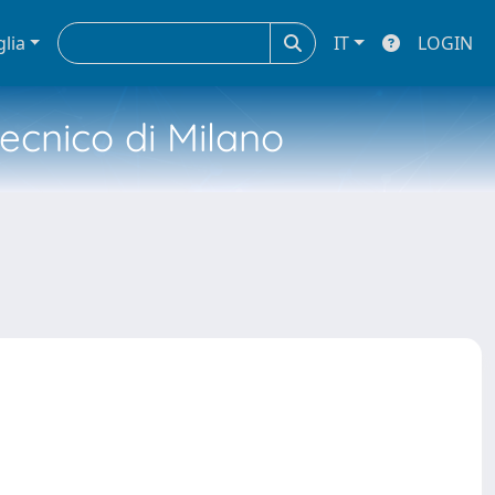
glia
IT
LOGIN
tecnico di Milano