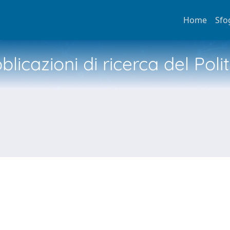
Home
Sfo
licazioni di ricerca del Poli
N