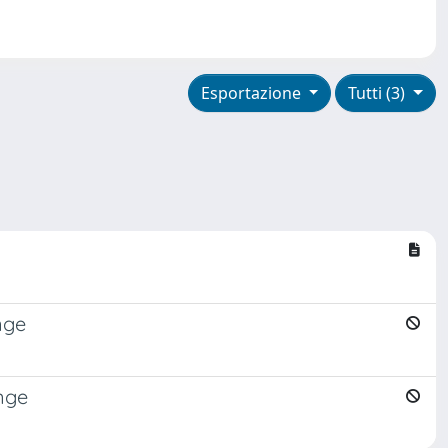
Esportazione
Tutti (3)
nge
nge