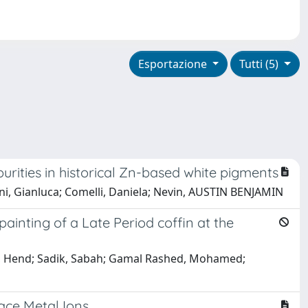
Esportazione
Tutti (5)
rities in historical Zn-based white pigments
entini, Gianluca; Comelli, Daniela; Nevin, AUSTIN BENJAMIN
ainting of a Late Period coffin at the
oub, Hend; Sadik, Sabah; Gamal Rashed, Mohamed;
race Metal Ions