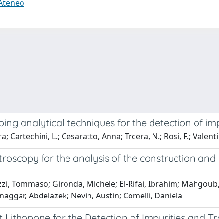
 Ateneo
 analytical techniques for the detection of impu
ra; Cartechini, L.; Cesaratto, Anna; Trcera, N.; Rosi, F.; Val
roscopy for the analysis of the construction and p
Frizzi, Tommaso; Gironda, Michele; El-Rifai, Ibrahim; Mahg
Elnaggar, Abdelazek; Nevin, Austin; Comelli, Daniela
t Lithopone for the Detection of Impurities and T