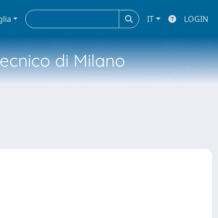
glia
IT
LOGIN
tecnico di Milano