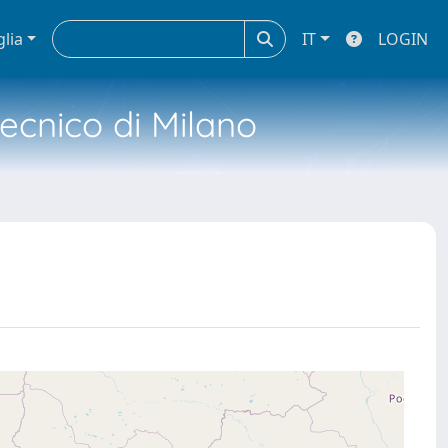
glia
IT
LOGIN
tecnico di Milano