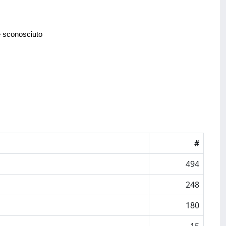
e sconosciuto
#
494
248
180