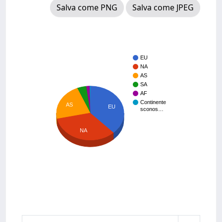
Salva come PNG
Salva come JPEG
EU
NA
AS
SA
AF
Continente
AS
EU
sconos…
NA