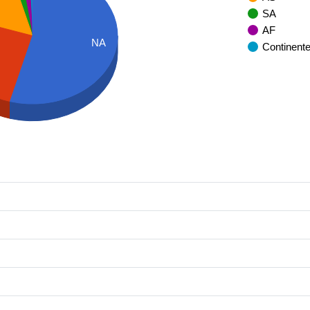
SA
AF
NA
Continent