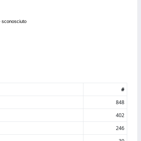
e sconosciuto
#
848
402
246