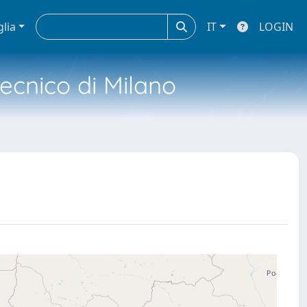
glia
IT
LOGIN
tecnico di Milano