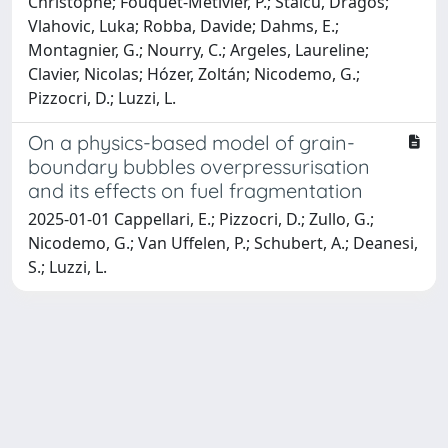
Christophe; Fouquet-Métivier, P.; Staicu, Dragos;
Vlahovic, Luka; Robba, Davide; Dahms, E.;
Montagnier, G.; Nourry, C.; Argeles, Laureline;
Clavier, Nicolas; Hо́zer, Zoltán; Nicodemo, G.;
Pizzocri, D.; Luzzi, L.
On a physics-based model of grain-
boundary bubbles overpressurisation
and its effects on fuel fragmentation
2025-01-01 Cappellari, E.; Pizzocri, D.; Zullo, G.;
Nicodemo, G.; Van Uffelen, P.; Schubert, A.; Deanesi,
S.; Luzzi, L.