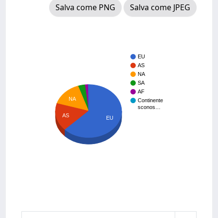
Salva come PNG
Salva come JPEG
EU
AS
NA
SA
AF
NA
Continente
sconos…
AS
EU