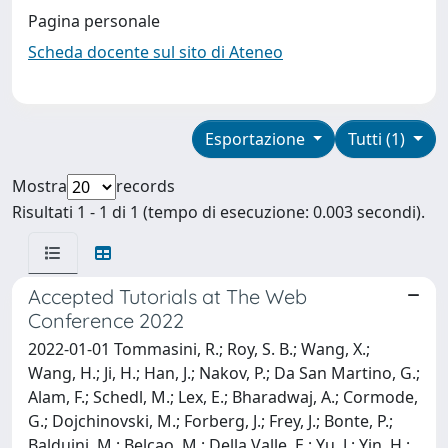
Pagina personale
Scheda docente sul sito di Ateneo
Esportazione
Tutti (1)
Mostra
records
Risultati 1 - 1 di 1 (tempo di esecuzione: 0.003 secondi).
Accepted Tutorials at The Web
Conference 2022
2022-01-01 Tommasini, R.; Roy, S. B.; Wang, X.;
Wang, H.; Ji, H.; Han, J.; Nakov, P.; Da San Martino, G.;
Alam, F.; Schedl, M.; Lex, E.; Bharadwaj, A.; Cormode,
G.; Dojchinovski, M.; Forberg, J.; Frey, J.; Bonte, P.;
Balduini, M.; Belcao, M.; Della Valle, E.; Yu, J.; Yin, H.;