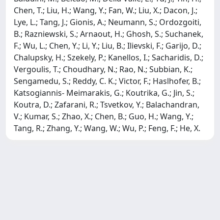
Chen, T.; Liu, H.; Wang, Y.; Fan, W.; Liu, X.; Dacon, J.;
Lye, L.; Tang, J.; Gionis, A.; Neumann, S.; Ordozgoiti,
B.; Razniewski, S.; Arnaout, H.; Ghosh, S.; Suchanek,
F.; Wu, L.; Chen, Y.; Li, Y.; Liu, B.; Ilievski, F.; Garijo, D.;
Chalupsky, H.; Szekely, P.; Kanellos, I.; Sacharidis, D.;
Vergoulis, T.; Choudhary, N.; Rao, N.; Subbian, K.;
Sengamedu, S.; Reddy, C. K.; Victor, F.; Haslhofer, B.;
Katsogiannis- Meimarakis, G.; Koutrika, G.; Jin, S.;
Koutra, D.; Zafarani, R.; Tsvetkov, Y.; Balachandran,
V.; Kumar, S.; Zhao, X.; Chen, B.; Guo, H.; Wang, Y.;
Tang, R.; Zhang, Y.; Wang, W.; Wu, P.; Feng, F.; He, X.