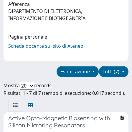
Afferenza
DIPARTIMENTO DI ELETTRONICA,
INFORMAZIONE E BIOINGEGNERIA
Pagina personale
Scheda docente sul sito di Ateneo
Esportazione
Tutti (7)
Mostra
records
Risultati 1 - 7 di 7 (tempo di esecuzione: 0.017 secondi).
Active Opto-Magnetic Biosensing with
Silicon Microring Resonators