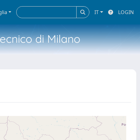
glia
IT
LOGIN
tecnico di Milano