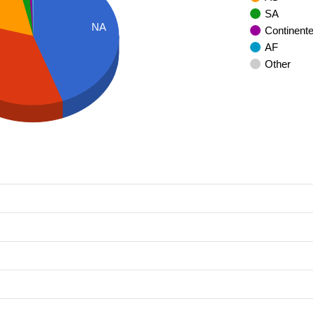
SA
NA
Continent
AF
Other