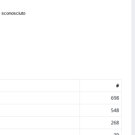
e sconosciuto
#
698
548
268