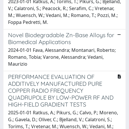
2023-01-01 Ratkus, A.; Torims, T.; Pikurs, G.; Bjelland,
V.; Calatroni, S.; Peacock, R.; Serafim, C.; Vretenar,
M.; Wuensch, W.; Vedani, M.; Romano, T.; Pozzi, M.;
Foppa Pedretti, M.
Novel Biodegradable Zn-Base Alloys for
Biomedical Applications
2024-01-01 Fava, Alessandra; Montanari, Roberto;
Romano, Tobia; Varone, Alessandra; Vedani,
Maurizio
PERFORMANCE EVALUATION OF
ADDITIVELY MANUFACTURED PURE
COPPER RADIO FREQUENCY
QUADRUPOLE BY LOW-POWER RF AND
HIGH-FIELD GRADIENT TESTS
2025-01-01 Ratkus, A.; Pikurs, G.; Calvo, P.; Moreno,
G.; Gavela, D.; Oliver, C.; Bjelland, V.; Calatroni, S.;
Torims, T.; Vretenar, M.; Wuensch, W.; Vedani, M.;