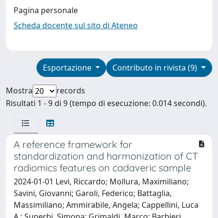
Pagina personale
Scheda docente sul sito di Ateneo
Esportazione
Contributo in rivista (9)
Mostra
records
Risultati 1 - 9 di 9 (tempo di esecuzione: 0.014 secondi).
A reference framework for
standardization and harmonization of CT
radiomics features on cadaveric sample
2024-01-01 Levi, Riccardo; Mollura, Maximiliano;
Savini, Giovanni; Garoli, Federico; Battaglia,
Massimiliano; Ammirabile, Angela; Cappellini, Luca
A.; Superbi, Simona; Grimaldi, Marco; Barbieri,