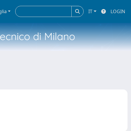
glia
IT
LOGIN
tecnico di Milano