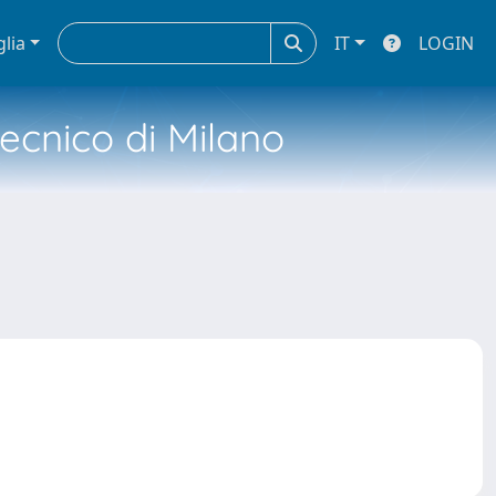
glia
IT
LOGIN
tecnico di Milano