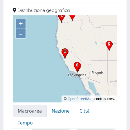
Distribuzione geografica
+
–
©
OpenStreetMap
contributors.
Macroarea
Nazione
Città
Tempo