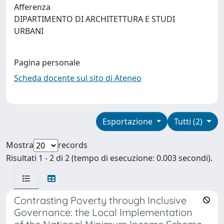
Afferenza
DIPARTIMENTO DI ARCHITETTURA E STUDI
URBANI
Pagina personale
Scheda docente sul sito di Ateneo
Esportazione
Tutti (2)
Mostra
records
Risultati 1 - 2 di 2 (tempo di esecuzione: 0.003 secondi).
Contrasting Poverty through Inclusive
Governance: the Local Implementation