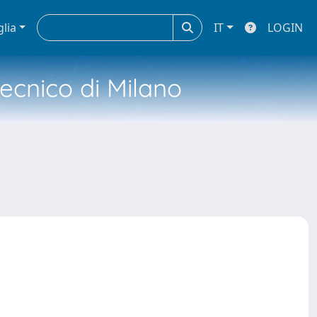
glia
IT
LOGIN
tecnico di Milano