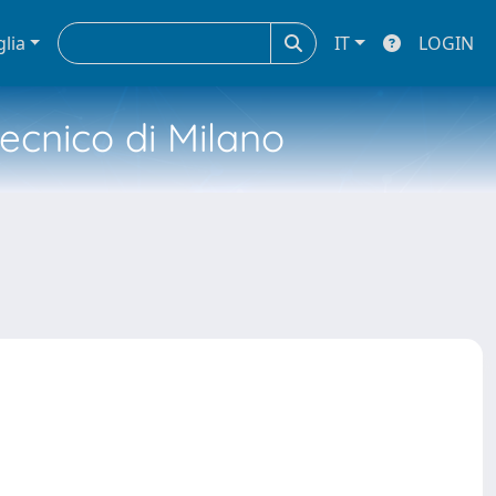
glia
IT
LOGIN
tecnico di Milano