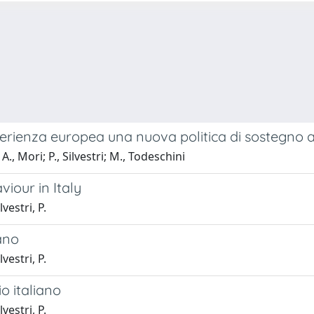
perienza europea una nuova politica di sostegno agl
Mori; P., Silvestri; M., Todeschini
iour in Italy
estri, P.
iano
estri, P.
io italiano
estri, P.