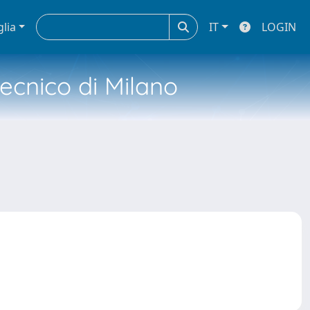
glia
IT
LOGIN
tecnico di Milano