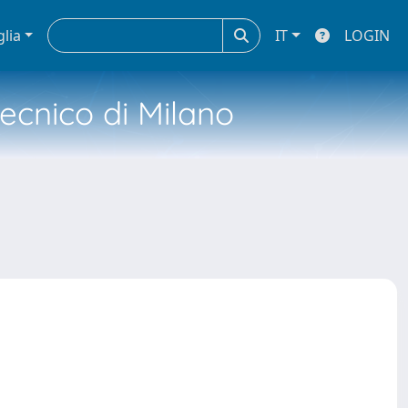
glia
IT
LOGIN
tecnico di Milano