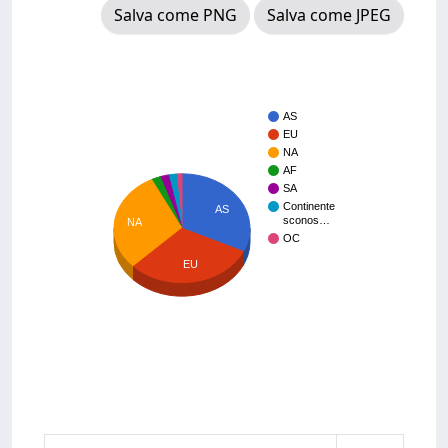
Salva come PNG
Salva come JPEG
AS
EU
NA
AF
SA
Continente
AS
sconos…
NA
OC
EU