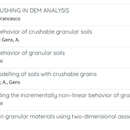
USHING IN DEM ANALYSIS
 Francesco
ehavior of crushable granular soils
; Gens, A.
ehavior of granular soils
ni
lling of soils with crushable grains
; A., Gens
ling the incrementally non–linear behavior of gra
ni
 in granular materials using two-dimensional ass