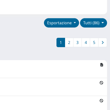
Esportazione
Tutti (86)
1
2
3
4
5