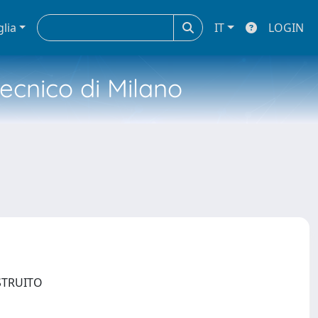
glia
IT
LOGIN
tecnico di Milano
OSTRUITO