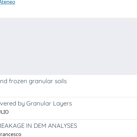
 Ateneo
and frozen granular soils
overed by Granular Layers
ULIO
REAKAGE IN DEM ANALYSES
 Francesco